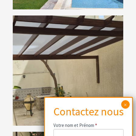
Contactez
Votre nom et Prénom
*
nous